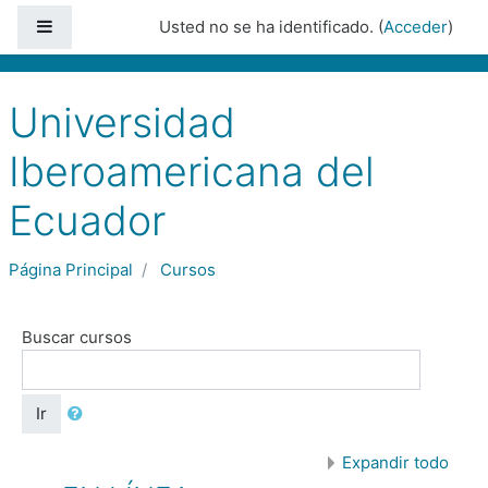
Saltar a contenido principal
Panel lateral
Usted no se ha identificado. (
Acceder
)
Universidad
Iberoamericana del
Ecuador
Página Principal
Cursos
Buscar cursos
Ir
Expandir todo